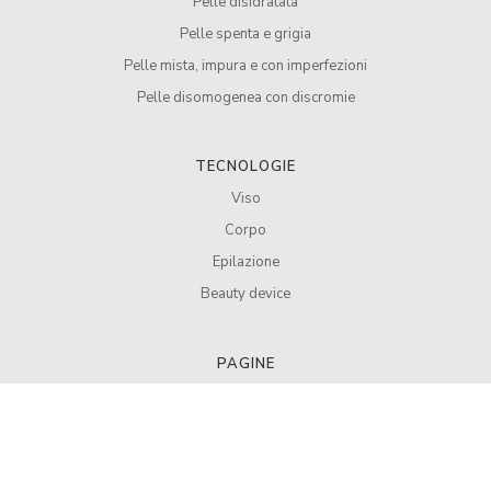
Pelle disidratata
Pelle spenta e grigia
Pelle mista, impura e con imperfezioni
Pelle disomogenea con discromie
TECNOLOGIE
Viso
Corpo
Epilazione
Beauty device
PAGINE
Chi siamo
Diventa partner
Contattaci